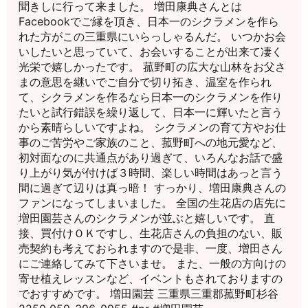
聞きしに行って来ました。 増田康典さんとは
Facebookでご縁を頂き、日本一のシクラメンを作ら
れた方がこの三重県にいらっしゃるんだ。 いつかお会
いしたいと思っていて、お会いすることが出来て凄く
光栄で嬉しかったです。 菰野町の広大な山林をお父さ
まの意思を継いでご自分で切り拓き、温室を作られ
て、シクラメンを作るなら日本一のシクラメンを作り
たいと試行錯誤を繰り返して、日本一に輝いたと言う
から素晴らしいですよね。 シクラメンの育て方やお仕
事のご苦労やご家族のこと、菰野町への地元愛など、
初対面なのに共通点があり過ぎて、いろんなお話で盛
り上がり気が付けば３時間、楽しい時間はあっと言う
間に過ぎて辺りは真っ暗！ すっかり、増田康典さんの
ファンになってしまいました。 全国の生花店の店先に
増田園芸さんのシクラメンが並ぶと嬉しいです。 直
接、買付けＯＫですし、生花店さんの負担のない、販
売契約も考えておられますので是非、一度、増田さん
にご連絡してみて下さいませ。 また、一般の方向けの
寄せ植えレッスンなど、イベントもされておりますの
でおすすめです。 増田園芸 三重県三重郡菰野町杉谷